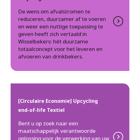
De wens om afvalstromen te
reduceren, duurzamer af te voeren
en weer een nuttige toepassing te
geven heeft zich vertaald in
Wisselbekers: hét duurzame
totaalconcept voor het leveren en
afvoeren van drinkbekers.
[Circulaire Economie] Upcycling
end-of-life Textiel
Bent u op zoek naar een
maatschappelijk verantwoorde
oplossing voor de verwerking van uw