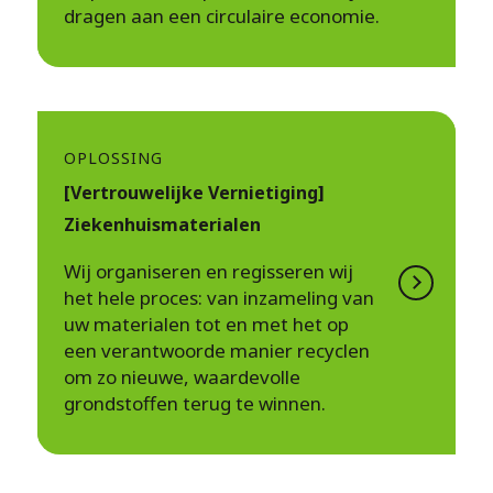
dragen aan een circulaire economie.
OPLOSSING
[Vertrouwelijke Vernietiging]
Ziekenhuismaterialen
Wij organiseren en regisseren wij
het hele proces: van inzameling van
uw materialen tot en met het op
een verantwoorde manier recyclen
om zo nieuwe, waardevolle
grondstoffen terug te winnen.