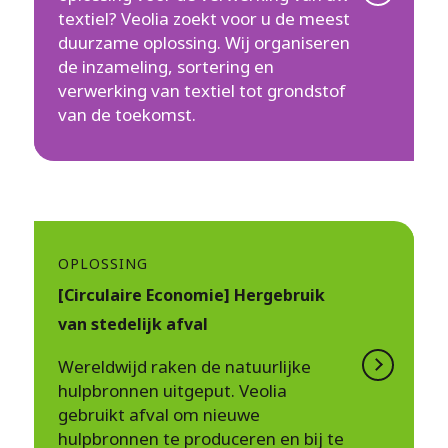
textiel? Veolia zoekt voor u de meest
duurzame oplossing. Wij organiseren
de inzameling, sortering en
verwerking van textiel tot grondstof
van de toekomst.
OPLOSSING
[Circulaire Economie] Hergebruik
van stedelijk afval
Wereldwijd raken de natuurlijke
hulpbronnen uitgeput. Veolia
gebruikt afval om nieuwe
hulpbronnen te produceren en bij te