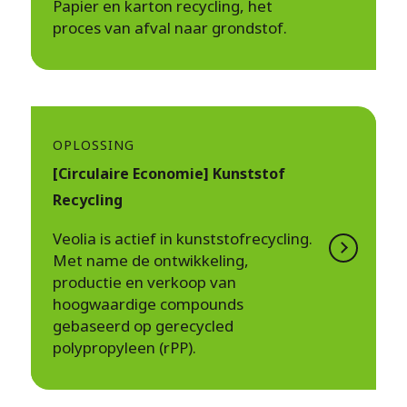
Papier en karton recycling, het
proces van afval naar grondstof.
OPLOSSING
[Circulaire Economie] Kunststof
Recycling
Veolia is actief in kunststofrecycling.
Met name de ontwikkeling,
productie en verkoop van
hoogwaardige compounds
gebaseerd op gerecycled
polypropyleen (rPP).