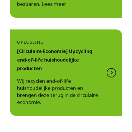
besparen. Lees meer.
OPLOSSING
[Circulaire Economie] Upcycling
end-of-life huishoudelijke
producten
Wij recyclen end-of-life
huishoudelijke producten en
brengen deze terug in de circulaire
economie.