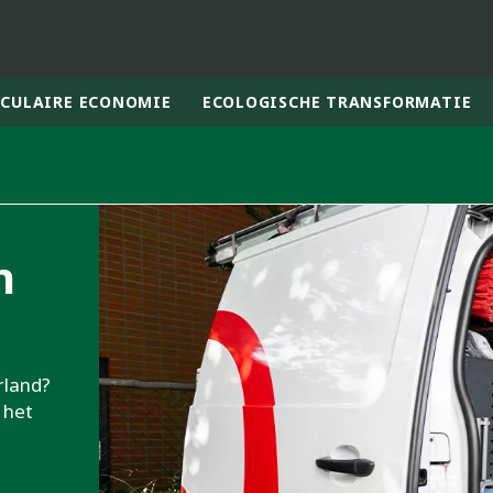
RCULAIRE ECONOMIE
ECOLOGISCHE TRANSFORMATIE
rld
DLE EAST
EUROPE
n
LATIN AMERICA
AND NEW ZEALAND
NORTH AMERICA
rland?
 het