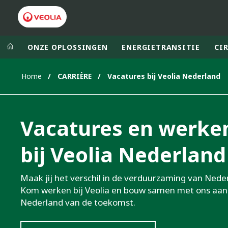
ONZE OPLOSSINGEN
ENERGIETRANSITIE
CI
Home
CARRIÈRE
Vacatures bij Veolia Nederland
Veolia Group
In the wo
AFRICA - MID
VEOLIA.COM
Vacatures en werke
ASIA
CAMPUS
AUSTRALIA 
bij Veolia Nederland
FOUNDATION
INSTITUTE
Maak jij het verschil in de verduurzaming van Nede
Kom werken bij Veolia en bouw samen met ons aan
Nederland van de toekomst.