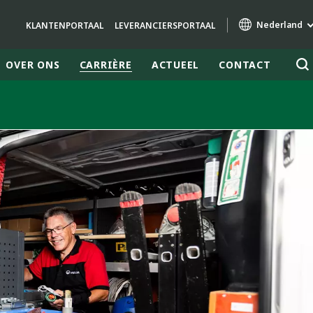
Nederland
KLANTENPORTAAL
LEVERANCIERSPORTAAL
OVER ONS
CARRIÈRE
ACTUEEL
CONTACT
Specialty Brands
AIR QUALITY
ENGINEERING & CONSULTING
HAZARDOUS WASTE EUROPE
INDUSTRIES GLOBAL SOLUTIONS
NUCLEAR SOLUTIONS
OFIS
SEDE BENELUX
VEOLIA AGRICULTURE