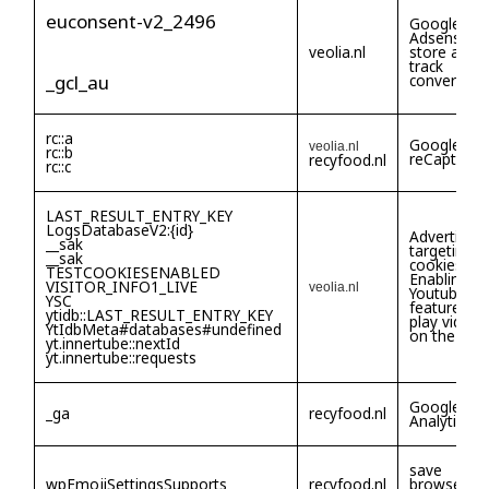
euconsent-v2_2496
Google
Adsense. T
veolia.nl
store and
track
_gcl_au
conversion
rc::a
Google
veolia.nl
rc::b
reCaptcha
recyfood.nl
rc::c
LAST_RESULT_ENTRY_KEY
LogsDatabaseV2:{id}
Advertising
__sak
targeting
__sak
cookies/
TESTCOOKIESENABLED
Enabling th
VISITOR_INFO1_LIVE
veolia.nl
Youtube
YSC
feature to
ytidb::LAST_RESULT_ENTRY_KEY
play videos
YtIdbMeta#databases#undefined
on the site
yt.innertube::nextId
yt.innertube::requests
Google
_ga
recyfood.nl
Analytics
save
wpEmojiSettingsSupports
recyfood.nl
browser