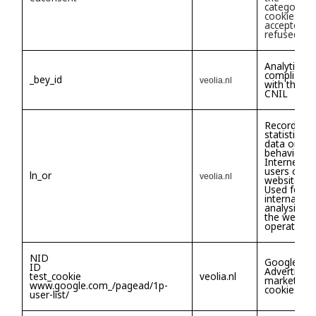
categories 
cookies
accepted a
refused
Analytics
compliant
_bey_id
veolia.nl
with the
CNIL
Records
statistical
data on th
behavior o
Internet
users on t
ln_or
veolia.nl
website.
Used for
internal
analysis by
the websit
operator.
NID
Google
ID
Advertising
test_cookie
veolia.nl
marketing
www.google.com_/pagead/1p-
cookies
user-list/