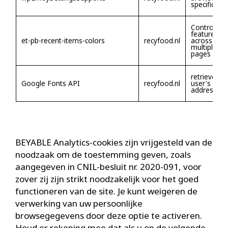
specificati
Controlling
features
et-pb-recent-items-colors
recyfood.nl
across
multiple
pages
retrieves t
Google Fonts API
recyfood.nl
user's IP
address
BEYABLE Analytics-cookies zijn vrijgesteld van de
noodzaak om de toestemming geven, zoals
aangegeven in CNIL-besluit nr. 2020-091, voor
zover zij zijn strikt noodzakelijk voor het goed
functioneren van de site. Je kunt weigeren de
verwerking van uw persoonlijke
browsegegevens door deze optie te activeren.
Houd er rekening mee dat als u op de volgende