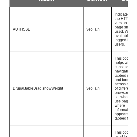
Indicates that 
the HTTPS 
version of this
page should 
AUTHSSL
veolia.nl
used. Will be 
available for 
logged-in 
users.
This cookie 
helps with 
consistent 
navigation of 
tabbed pages
and forms 
across a rang
Drupal.tableDrag.showWeight
veolia.nl
of different 
browsers. It is
set when you 
use pages 
where 
information 
appears in 
tabbed format
This cookie is
used to 