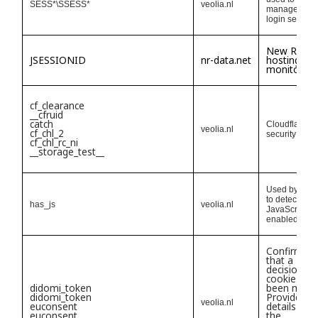
SESS*\SSESS*
veolia.nl
manage your 
login session
New Relic
JSESSIONID
nr-data.net
hosting
monitoring
cf_clearance
__cfruid
catch
Cloudflare 
veolia.nl
cf_chl_2
security toke
cf_chl_rc_ni
__storage_test__
Used by Drup
to detect if 
has_js
veolia.nl
JavaScript is 
enabled
Confirms
that a
decision on
cookies ha
didomi_token
been made
didomi_token
Provides
veolia.nl
euconsent
details abo
euconsent
the