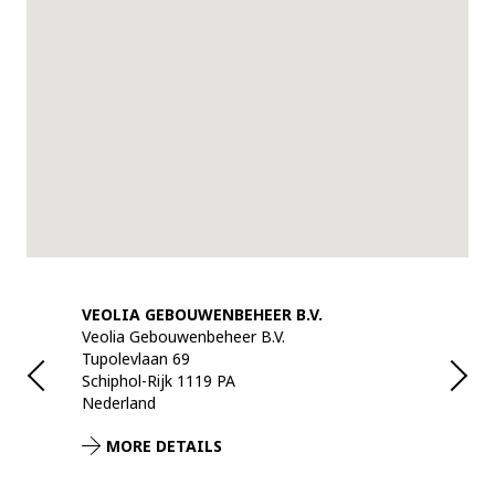
VEOLIA GEBOUWENBEHEER B.V.
VEOLIA G
Veolia Gebouwenbeheer B.V.
Veolia Geb
Tupolevlaan 69
Australiëw
Schiphol-Rijk 1119 PA
Assen 9407
Nederland
Nederland
MORE DETAILS
MORE 