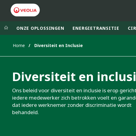
ONZE OPLOSSINGEN
ENERGIETRANSITIE
CI
Home
Diversiteit en Inclusie
Veolia Group
In the wo
AFRICA - MID
VEOLIA.COM
Diversiteit en inclus
ASIA
CAMPUS
AUSTRALIA 
FOUNDATION
Ons beleid voor diversiteit en inclusie is erop gerich
iedere medewerker zich betrokken voelt en garand
INSTITUTE
dat iedere werknemer zonder discriminatie wordt
behandeld.