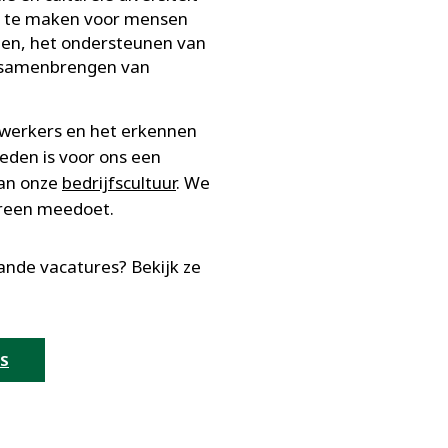
r te maken voor mensen
den, het ondersteunen van
t samenbrengen van
ewerkers en het erkennen
eden is voor ons een
van onze
bedrijfscultuur
. We
ereen meedoet.
nde vacatures? Bekijk ze
ES