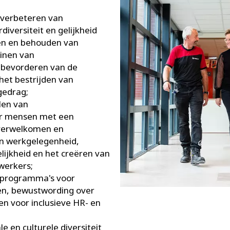
 verbeteren van
iversiteit en gelijkheid
ken en behouden van
inen van
t bevorderen van de
het bestrijden van
gedrag;
len van
or mensen met een
 verwelkomen en
n werkgelegenheid,
ijkheid en het creëren van
werkers;
ieprogramma's voor
en, bewustwording over
en voor inclusieve HR- en
e en culturele diversiteit