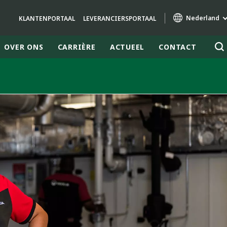
Nederland
KLANTENPORTAAL
LEVERANCIERSPORTAAL
OVER ONS
CARRIÈRE
ACTUEEL
CONTACT
Specialty Brands
AIR QUALITY
ENGINEERING & CONSULTING
HAZARDOUS WASTE EUROPE
INDUSTRIES GLOBAL SOLUTIONS
NUCLEAR SOLUTIONS
OFIS
SEDE BENELUX
VEOLIA AGRICULTURE