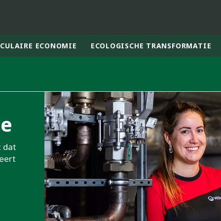
RCULAIRE ECONOMIE
ECOLOGISCHE TRANSFORMATIE
rld
DLE EAST
EUROPE
ie
LATIN AMERICA
AND NEW ZEALAND
NORTH AMERICA
t dat
eert