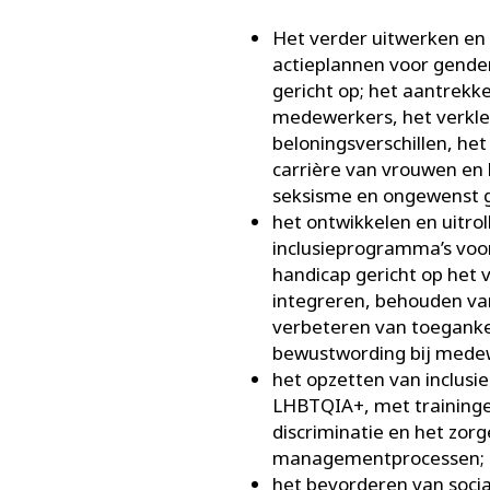
Het verder uitwerken en
actieplannen voor genderd
gericht op; het aantrek
medewerkers, het verkle
beloningsverschillen, he
carrière van vrouwen en 
seksisme en ongewenst 
het ontwikkelen en uitrol
inclusieprogramma’s vo
handicap gericht op het
integreren, behouden va
verbeteren van toegankel
bewustwording bij mede
het opzetten van inclus
LHBTQIA+, met training
discriminatie en het zorg
managementprocessen;
het bevorderen van social