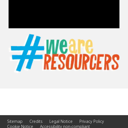
Sitemap
Credits
Legal Notice
Privacy Policy
Cookie Notice
Accessibility non-compliant