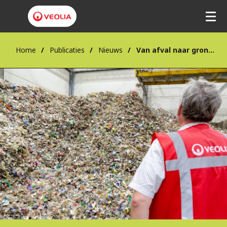
Home
Publicaties
Nieuws
Van afval naar grondstof; Veolia behaalt einde-afvalstatus