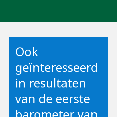
Ook
geïnteresseerd
in resultaten
van de eerste
barometer van