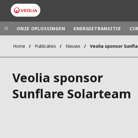
ONZE OPLOSSINGEN
ENERGIETRANSITIE
CI
Home
Publicaties
Nieuws
Veolia sponsor Sunfl
Veolia Group
In the wo
AFRICA - MID
VEOLIA.COM
Veolia sponsor
ASIA
CAMPUS
AUSTRALIA 
Sunflare Solarteam
FOUNDATION
INSTITUTE