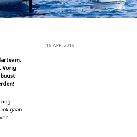
WATER TECHNOLOGIES
18 APR. 2019
olarteam.
. Vorig
obuust
erden!
m nog
 Ook gaan
even