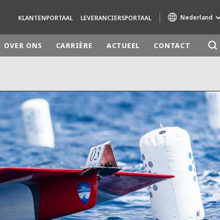
Nederland
KLANTENPORTAAL
LEVERANCIERSPORTAAL
OVER ONS
CARRIÈRE
ACTUEEL
CONTACT
Specialty Brands
AIR QUALITY
ENGINEERING & CONSULTING
HAZARDOUS WASTE EUROPE
INDUSTRIES GLOBAL SOLUTIONS
NUCLEAR SOLUTIONS
OFIS
SEDE BENELUX
VEOLIA AGRICULTURE