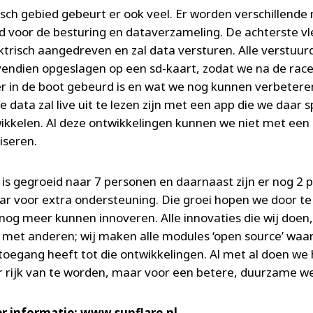
isch gebied gebeurt er ook veel. Er worden verschillende
d voor de besturing en dataverzameling. De achterste vl
ktrisch aangedreven en zal data versturen. Alle verstuur
endien opgeslagen op een sd-kaart, zodat we na de rac
er in de boot gebeurd is en wat we nog kunnen verbetere
 data zal live uit te lezen zijn met een app die we daar s
ikkelen. Al deze ontwikkelingen kunnen we niet met een 
iseren.
is gegroeid naar 7 personen en daarnaast zijn er nog 2 
r voor extra ondersteuning. Die groei hopen we door te
nog meer kunnen innoveren. Alle innovaties die wij doen,
 met anderen; wij maken alle modules ‘open source’ waa
toegang heeft tot die ontwikkelingen. Al met al doen we 
r rijk van te worden, maar voor een betere, duurzame we
r informatie:
www.sunflare.nl