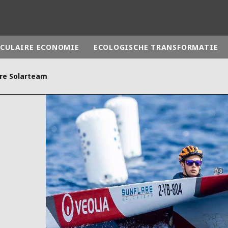
RCULAIRE ECONOMIE
ECOLOGISCHE TRANSFORMATIE
are Solarteam
rld
DLE EAST
EUROPE
LATIN AMERICA
AND NEW ZEALAND
NORTH AMERICA