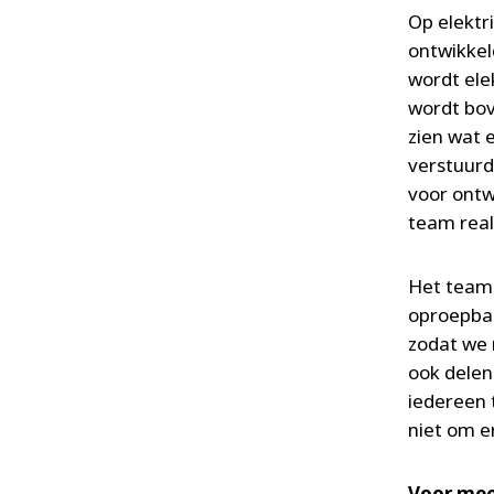
Op elektr
ontwikkel
wordt ele
wordt bov
zien wat 
verstuurde
voor ontw
team real
Het team 
oproepbaa
zodat we 
ook delen
iedereen 
niet om e
Voor mee