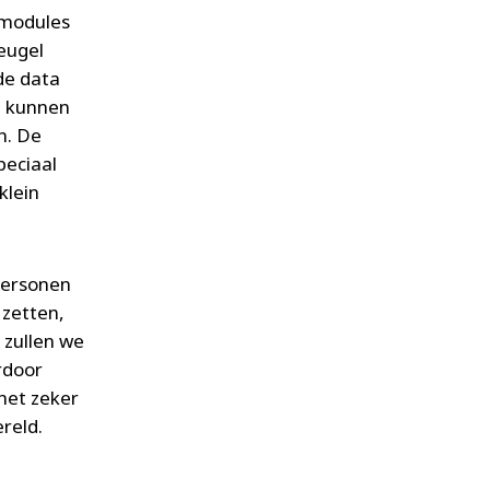
 modules
eugel
de data
e kunnen
n. De
peciaal
klein
personen
 zetten,
 zullen we
rdoor
het zeker
reld.