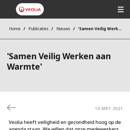
Overslaan
en
naar
de
inhoud
gaan
Home
Publicaties
Nieuws
'Samen Veilig Werken aan Warmte'
'Samen Veilig Werken aan
Warmte'
10 MRT. 2021
Veolia heeft veiligheid en gezondheid hoog op de
agenda staan. We willen dat onze medewerkers