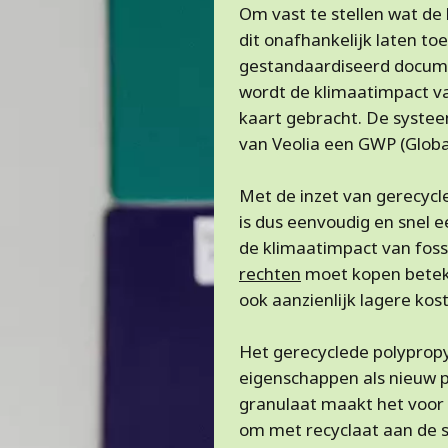
Om vast te stellen wat de
dit onafhankelijk laten t
gestandaardiseerd docume
wordt de klimaatimpact van
kaart gebracht. De systee
van Veolia een GWP (Glob
Met de inzet van gerecycle
is dus eenvoudig en snel e
de klimaatimpact van fossi
rechten
moet kopen beteke
ook aanzienlijk lagere kos
Het gerecyclede polypropy
eigenschappen als nieuw pl
granulaat maakt het voor 
om met recyclaat aan de s