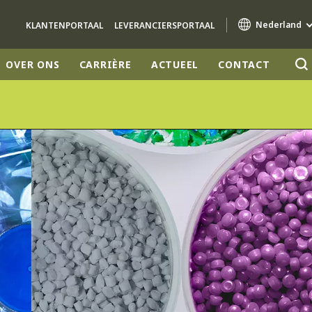
Nederland
KLANTENPORTAAL
LEVERANCIERSPORTAAL
OVER ONS
CARRIÈRE
ACTUEEL
CONTACT
Specialty Brands
AIR QUALITY
ENGINEERING & CONSULTING
HAZARDOUS WASTE EUROPE
INDUSTRIES GLOBAL SOLUTIONS
NUCLEAR SOLUTIONS
OFIS
SEDE BENELUX
VEOLIA AGRICULTURE