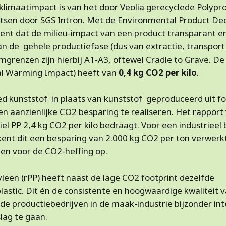
 klimaatimpact is van het door Veolia gerecyclede Polypr
oetsen door SGS Intron. Met de Environmental Product Dec
nt dat de milieu-impact van een product transparant en
 de gehele productiefase (dus van extractie, transport 
mgrenzen zijn hierbij A1-A3, oftewel Cradle to Grave. De
al Warming Impact) heeft van
0,4 kg CO2 per kilo
.
d kunststof in plaats van kunststof geproduceerd uit fos
en aanzienlijke CO2 besparing te realiseren. Het
rapport 
el PP 2,4 kg CO2 per kilo bedraagt. Voor een industrieel 
nt dit een besparing van 2.000 kg CO2 per ton verwerkt 
ten voor de CO2-heffing op.
leen (rPP) heeft naast de lage CO2 footprint dezelfde
astic. Dit én de consistente en hoogwaardige kwaliteit 
de productiebedrijven in de maak-industrie bijzonder in
lag te gaan.