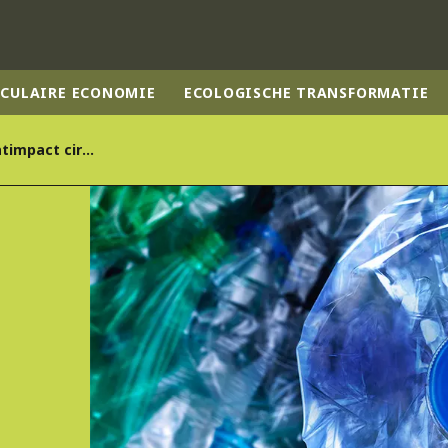
RCULAIRE ECONOMIE
ECOLOGISCHE TRANSFORMATIE
Veolia bewijst: klimaatimpact circulair plastic 6x lager dan fossiel
rld
DLE EAST
EUROPE
LATIN AMERICA
AND NEW ZEALAND
NORTH AMERICA