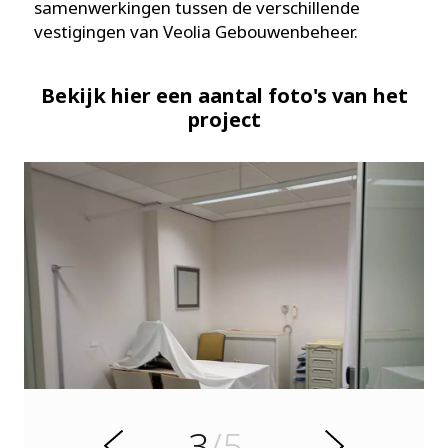
samenwerkingen tussen de verschillende
vestigingen van Veolia Gebouwenbeheer.
Bekijk hier een aantal foto's van het
project
e
g
i
r
3
/5
o
V