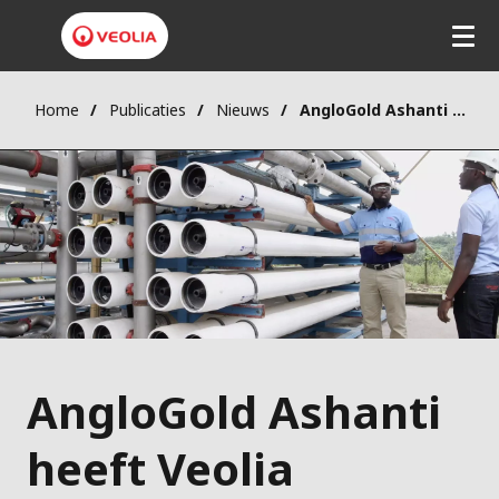
Home
Publicaties
Nieuws
AngloGold Ashanti en Veolia sluiten partnerschap voor waterzuivering in haar Obuasi goudmijn in Ghana
AngloGold Ashanti
heeft Veolia